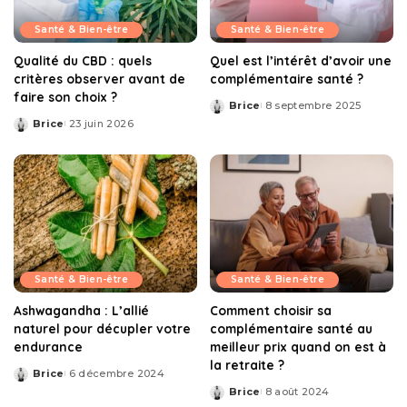
Santé & Bien-être
Santé & Bien-être
Qualité du CBD : quels
Quel est l’intérêt d’avoir une
critères observer avant de
complémentaire santé ?
faire son choix ?
Brice
8 septembre 2025
Posted
Brice
23 juin 2026
by
Posted
by
Santé & Bien-être
Santé & Bien-être
Ashwagandha : L’allié
Comment choisir sa
naturel pour décupler votre
complémentaire santé au
endurance
meilleur prix quand on est à
la retraite ?
Brice
6 décembre 2024
Posted
Brice
8 août 2024
by
Posted